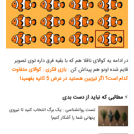
در ادامه یه کوالای ناقلا هم که با بقیه فرق داره توی تصویر
قایم شده اونو هم پیداش کن :
بازی فکری : کوالای متفاوت
کدام است؟ اگر تیزبین هستید در عرض 5 ثانیه بفهمید!
⚡️
مطالبی که نباید از دست بدی
تست روانشناسی : یک برگ انتخاب کنید تا نیروی
پنهانی شما را آشکار کنیم!