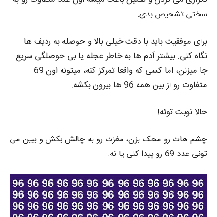
تکراری می‌ گردن و همین باعث میشه اون عدد متفاوت رو به‌
سختی تشخیص بدی.
برای موفقیت باید با دقت خیلی بالا و حوصله به ردیف‌ ها
نگاه کنی. بیشتر آدم‌ ها به خاطر عجله یا بی‌ حوصلگی سریع
جا میزنن، اما کسی که واقعا تمرکز کنه، میتونه اون 69
متفاوت رو از بین همه‌ 96 ها بیرون بکشه.
حالا نوبت توئه!
چشم‌ هات رو محک بزن، مغزت رو به چالش بکش و ببین می‌
تونی عدد 69 رو پیدا کنی یا نه.