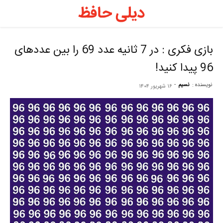
د
ح
بازی فکری : در 7 ثانیه عدد 69 را بین عددهای
96 پیدا کنید!
–
نویسنده :
نسیم
-
۱۶ شهریور ۱۴۰۴
ف
ح
ر