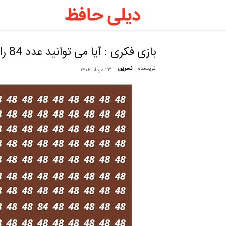
دیلی
حافظ
بازی فکری : آیا می توانید عدد 84 را در میان اعداد 48 فقط در 7 ثانیه پیدا کنید؟
نویسنده :
نسرین
-
۲۳ مرداد ۱۴۰۴
–
فال
حافظ
روزانه