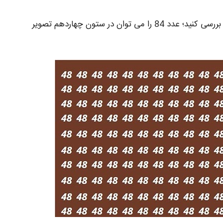
آیا عدد 84 را پیدا کرده اید؟ اگر نه راه حل زیر را بررسی کنید؛ عدد 84 را می‌ توان در ستون چهاردهم تصویر