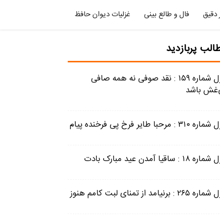
 دقیق
فال و طالع بینی
غزلیات دیوان حافظ
الب پربازدید
غزل شماره ۱۵۹ : نقد صوفی نه همه صافی
‌غش باشد
 ۳۱۰ : مرحبا طایر فرخ پی فرخنده پیام
ه ۱۸ : ساقیا آمدن عید مبارک بادت
 ۲۶۵ : برنیامد از تمنای لبت کامم هنوز