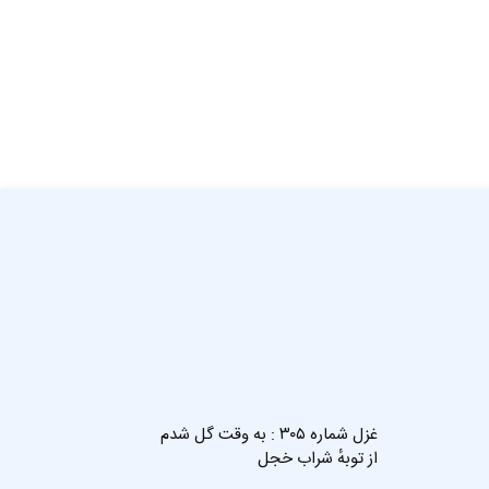
غزل شماره ۳۰۵ : به وقت گل شدم
از توبهٔ شراب خجل