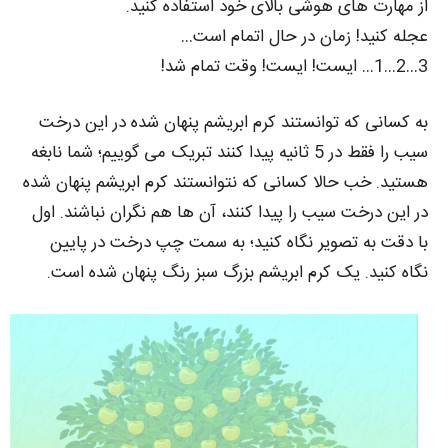
از مهارت‌ های هوشی بالای خود استفاده کنید.
عجله کنید! زمان در حال اتمام است…
3…2…1… ایست! ایست! وقت تمام شد!
به کسانی که توانستند کرم ابریشم پنهان شده در این درخت
سیب را فقط در 5 ثانیه پیدا کنند تبریک می‌ گوییم؛ شما نابغه
هستید. خب حالا کسانی که نتوانستند کرم ابریشم پنهان شده
در این درخت سیب را پیدا کنند، آن ها هم نگران نباشند. اول
با دقت به تصویر نگاه کنید؛ به سمت چپ درخت در پایین
نگاه کنید. یک کرم ابریشم بزرگ سبز رنگ پنهان شده است.