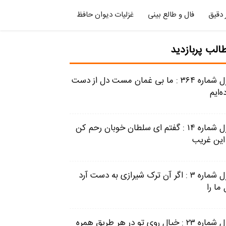
 دقیق
فال و طالع بینی
غزلیات دیوان حافظ
الب پربازدید
غزل شماره ۳۶۴ : ما بی غمان مست دل از دست
ه‌ایم
غزل شماره ۱۴ : گفتم ای سلطان خوبان رحم کن
 این غریب
غزل شماره ۳ : اگر آن ترک شیرازی به دست آرد
ما را
غزل شماره ۲۳ : خیال روی تو در هر طریق همره