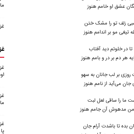
ما
گان عشق او خامم هنوز
شبی زلف تو را مشک ختن
غزل شماره
 تیغی مو بر اندامم هنوز
غز
 تا در خلوتم دید آفتاب
 هر دم بر در و بامم هنوز
 روزی بر لب جانان به سهو
او
جان می‌آید از نامم هنوز
ست ما را ساقی لعل لبت
ما
من مدهوش آن جامم هنوز
ن بده تا باشدت آرام جان
پا