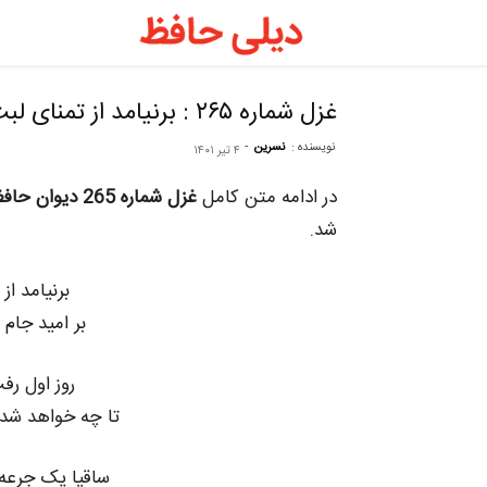
دیلی
حافظ
غزل شماره ۲۶۵ : برنیامد از تمنای لبت کامم هنوز
نویسنده :
نسرین
-
۴ تیر ۱۴۰۱
–
در ادامه متن کامل
غزل شماره 265 دیوان حافظ
فال
شد.
برنیامد از
حافظ
بر امید جام
روزانه
روز اول رف
تا چه خواهد شد 
ساقیا یک جرعه‌