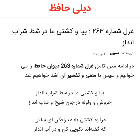
د
ح
غزل شماره ۲۶۳ : بیا و کشتی ما در شط شراب
انداز
–
نویسنده :
نسرین
-
۴ تیر ۱۴۰۱
ف
در ادامه متن کامل
غزل شماره 263 دیوان حافظ
را می
خوانیم و سپس با
معنی و تفسیر
آن آشنا خواهیم شد.
ح
بیا و کشتی ما در شط شراب انداز
خروش و ولوله در جان شیخ و شاب انداز
ر
مرا به کشتی باده درافکن ای ساقی
که گفته‌اند نکویی کن و در آب انداز