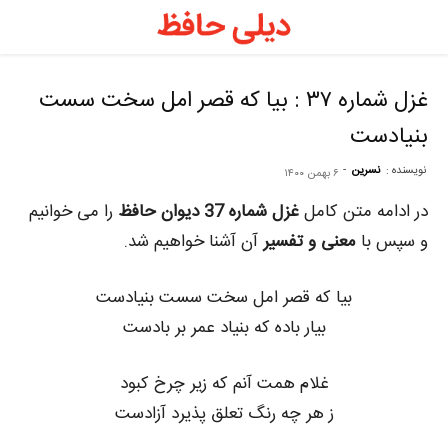
د
ح
غزل شماره ۳۷ : بیا که قصر امل سخت سست
بنیادست
–
نویسنده :
نسرین
-
۶ بهمن ۱۴۰۰
ف
در ادامه متن کامل
غزل شماره 37 دیوان حافظ
را می خوانیم
و سپس با
معنی و تفسیر
آن آشنا خواهیم شد.
ح
بیا که قصر امل سخت سست بنیادست
بیار باده که بنیاد عمر بر بادست
ر
غلام همت آنم که زیر چرخ کبود
ز هر چه رنگ تعلق پذیرد آزادست