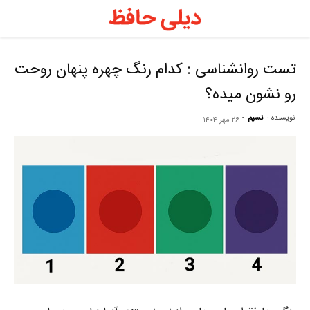
د
ح
تست روانشناسی : کدام رنگ چهره‌ پنهان روحت
رو نشون میده؟
–
نویسنده :
نسیم
-
۲۶ مهر ۱۴۰۴
ف
ح
ر