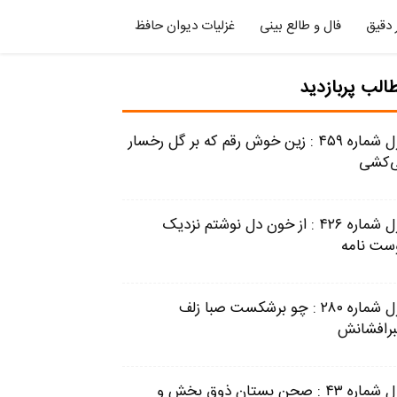
 دقیق
فال و طالع بینی
غزلیات دیوان حافظ
الب پربازدید
غزل شماره ۴۵۹ : زین خوش رقم که بر گل رخسار
‌کشی
غزل شماره ۴۲۶ : از خون دل نوشتم نزدیک
ست نامه
غزل شماره ۲۸۰ : چو برشکست صبا زلف
برافشانش
غزل شماره ۴۳ : صحن بستان ذوق بخش و