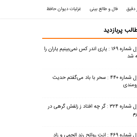
 دقیق
فال و طالع بینی
غزلیات دیوان حافظ
الب پربازدید
غزل شماره ۱۶۹ : یاری اندر کس نمی‌بینیم یاران را
 شد
غزل شماره ۴۴۰ : سحر با باد می‌گفتم حدیث
زومندی
غزل شماره ۳۲۴ : گر چه افتاد ز زلفش گرهی در
م
غزل شماره ۴۶۹ : انت روائح رند الحمی و زاد