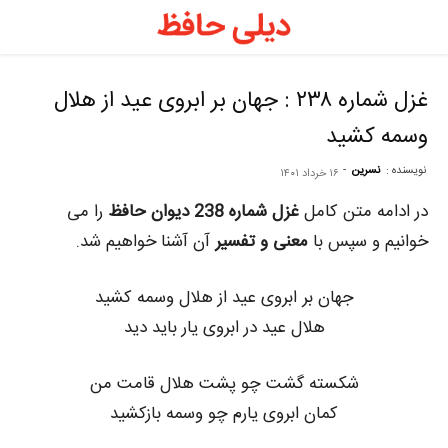
د
ح
غزل شماره ۲۳۸ : جهان بر ابروی عید از هلال
وسمه کشید
–
نویسنده :
نسرین
-
۱۶ خرداد ۱۴۰۱
ف
در ادامه متن کامل
غزل شماره 238 دیوان حافظ
را می
خوانیم و سپس با
معنی و تفسیر
آن آشنا خواهیم شد.
ح
جهان بر ابروی عید از هلال وسمه کشید
هلال عید در ابروی یار باید دید
ر
شکسته گشت چو پشت هلال قامت من
کمان ابروی یارم چو وسمه بازکشید