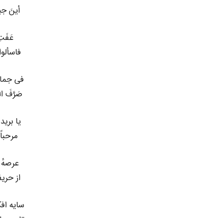
أینَ جی
عَفَتِ
فاسألوا 
فی جمالِ
صَرَّفَ ا
یا برید
مرحباً
عرصهٔ 
از حریف
سایه اف