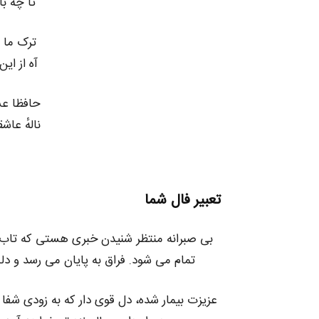
تا چه ب
ترک ما 
آه از این
حافظا عش
نالهٔ عا
تعبیر فال شما
بی صبرانه منتظر شنیدن خبری هستی که تاب و 
تمام می شود. فراق به پایان می رسد و د
عزیزت بیمار شده، دل قوی دار که به زودی شف