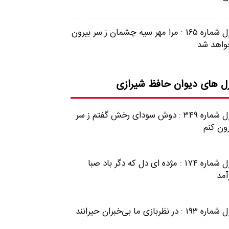
غزل شماره ۱۶۵ : مرا مهر سیه چشمان ز سر بیرون
واهد شد
ل های دیوان حافظ شیرازی
غزل شماره ۳۴۹ : دوش سودای رخش گفتم ز سر
رون کنم
غزل شماره ۱۷۴ : مژده ای دل که دگر باد صبا
آمد
 ۱۹۳ : در نظربازی ما بی‌خبران حیرانند