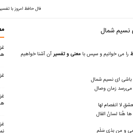
فال حافظ امروز با تفسیر
مط
را می خوانیم و سپس با
معنی و تفسیر
آن آشنا خواهیم
هم
غزل شماره
باشی ای نسیم شمال
 می‌رسد زمان وصال
هل
لعشقِ لا انفصام لها
ها هُنا لسانُ القال
می و من بذی سَلَمِ
نم