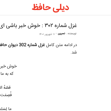
دیلی
حافظ
غزل شماره ۳۰۲ : خوش خبر باشی ای نسیم شمال
نویسنده :
نسرین
-
۱۱ شهریور ۱۴۰۱
–
در ادامه متن کامل
غزل شماره 302 دیوان حافظ
فال
شد.
خوش خبر 
حافظ
که به ما
روزانه
قصّهُ ا
فُصِمَت 
ما لِسَل