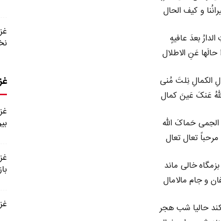
رانُنا و کیف الحال
 الدارُ بعدَ عافیهٍ
نخ
حالَها عَنِ الاطلال
غز
 الکمالِ نِلتَ مُنی
للهُ عَنکَ عَینَ کمال
 الحِمی حَماکَ الله
بی
 مرحباً تعال تعال
بزمگاه خالی ماند
باز
ان و جام مالامال
غزل شماره
کند حالیا شب هجر