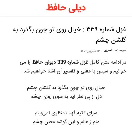
د
ح
غزل شماره ۳۳۹ : خیال روی تو چون بگذرد به
گلشن چشم
–
نویسنده :
نسرین
-
۱۶ شهریور ۱۴۰۱
ف
در ادامه متن کامل
غزل شماره 339 دیوان حافظ
را می
خوانیم و سپس با
معنی و تفسیر
آن آشنا خواهیم شد.
ح
خیال روی تو چون بگذرد به گلشن چشم
دل از پی نظر آید به سوی روزن چشم
ر
سزای تکیه گهت منظری نمی‌بینم
منم ز عالم و این گوشه معین چشم