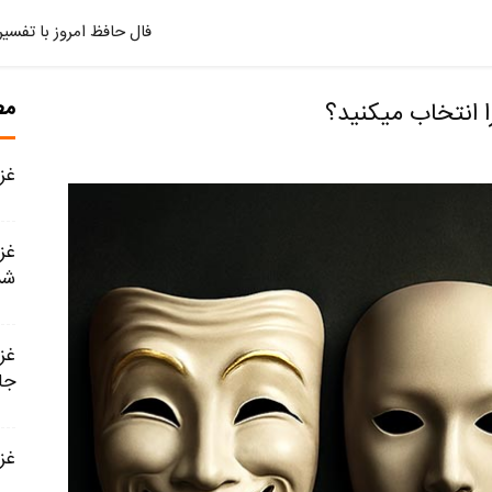
فال حافظ امروز با تفسیر
مط
انتخاب میکنید؟
غزل شماره
شد
جا
غزل شمار