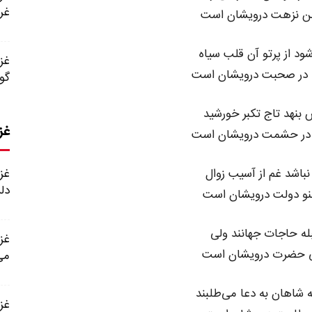
غر
من نزهت درویشان است
ود از پرتو آن قلب سیاه
 در صحبت درویشان است
گو
بنهد تاج تکبر خورشید
غز
 در حشمت درویشان است
نباشد غم از آسیب زوال
دل
نو دولت درویشان است
ه حاجات جهانند ولی
 حضرت درویشان است
می
 شاهان به دعا می‌طلبند
غزل شماره