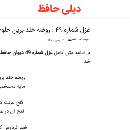
دیلی
حافظ
غزل شماره ۴۹ : روضه خلد برین خلوت درویشان است
نویسنده :
نسرین
-
۷ بهمن ۱۴۰۰
–
در ادامه متن کامل
غزل شماره 49 دیوان حافظ
فال
شد.
روضه خلد بر
حافظ
مایه محتشم
روزانه
گنج عزلت ک
فتح آن در ن
قصر فردوس که