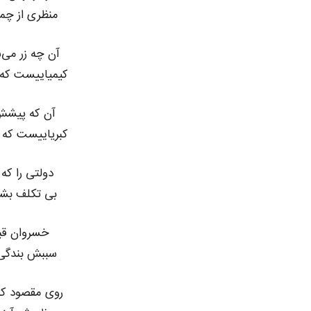
منظری از چ
آن چه زر می‌ش
کیمیاییست که
آن که پیشش 
کبریاییست که
دولتی را که 
بی تکلف بش
خسروان قبل
سببش بندگی
روی مقصود که