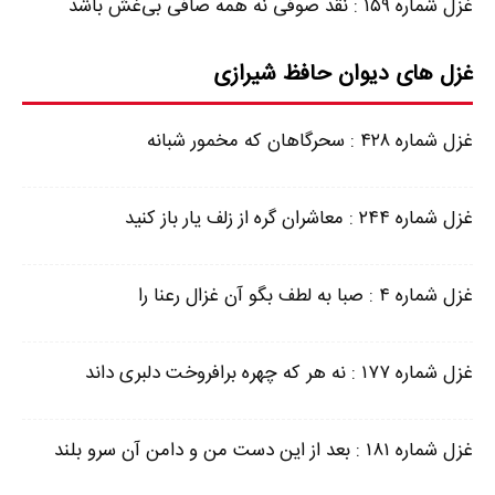
غزل شماره ۱۵۹ : نقد صوفی نه همه صافی بی‌غش باشد
غزل های دیوان حافظ شیرازی
غزل شماره ۴۲۸ : سحرگاهان که مخمور شبانه
غزل شماره ۲۴۴ : معاشران گره از زلف یار باز کنید
غزل شماره ۴ : صبا به لطف بگو آن غزال رعنا را
غزل شماره ۱۷۷ : نه هر که چهره برافروخت دلبری داند
غزل شماره ۱۸۱ : بعد از این دست من و دامن آن سرو بلند