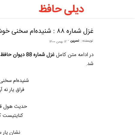
دیلی
حافظ
غزل شماره ۸۸ : شنیده‌ام سخنی خوش که پیر کنعان گفت
نویسنده :
نسرین
-
۱۲ بهمن ۱۴۰۰
–
در ادامه متن کامل
غزل شماره 88 دیوان حافظ
فال
شد.
شنیده‌ام سخنی
حافظ
فراق یار نه 
روزانه
حدیث هول قی
کنایتیست که
نشان یار س