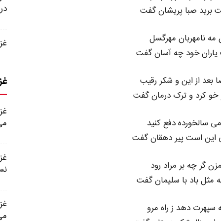
در
 برید صبا پریشان گفت
 مه نامهربان مهرگسل
غزل شماره
یاران خود چه آسان گفت
غز
 بعد از این و شکر رقیب
و خو کرد و ترک درمان گفت
می سالخورده دفع کنید
می
 این است پیر دهقان گفت
مزن گر چه بر مراد رود
نس
 مثل باد با سلیمان گفت
 سپهرت دهد ز راه مرو
می