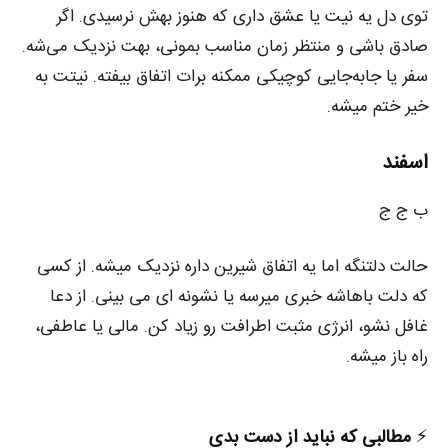
توی دل یه نیت یا عشق داری که هنوز بهش نرسیدی. اگر
صادق باشی و منتظر زمان مناسب بمونی، بهت نزدیک می‌شه.
سفر یا جابه‌جایی کوچیکی ممکنه برات اتفاق بیفته. نیتت به‌
خیر ختم میشه.
اسفند
ب ج ج
حالت دلتنگه اما یه اتفاق شیرین داره نزدیک میشه. از کسی
که دلت باهاشه خبری میرسه یا نشونه‌ ای می‌ بینی. از دعا
غافل نشو، انرژی مثبت اطرافت رو زیاد کن. مالی یا عاطفی،
راه باز میشه.
⚡️
مطالبی که نباید از دست بدی