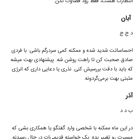
انتظارت هست، فقط زود قضاوت نکن.
آبان
د ج ج
احساساتت شدید شده و ممکنه کمی سردرگم باشی. با فردی
صادق صحبت کن تا راهت روشن شه. پیشنهادی بهت میشه
که باید با دقت بررسیش کنی. نذری یا دعایی داری که انرژی
مثبتی بهت برمی‌گردونه.
آذر
ب د د
در این ماه ممکنه با شخصی وارد گفتگو یا همکاری بشی که
مسیرت رو تغییر بده. یک خواسته قدیمی‌ات در حال رسیدنه.