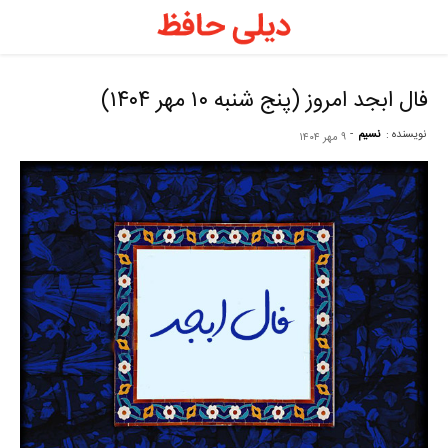
د
ح
فال ابجد امروز (پنج شنبه ۱۰ مهر ۱۴۰۴)
نویسنده :
نسیم
-
۹ مهر ۱۴۰۴
–
ف
ح
ر