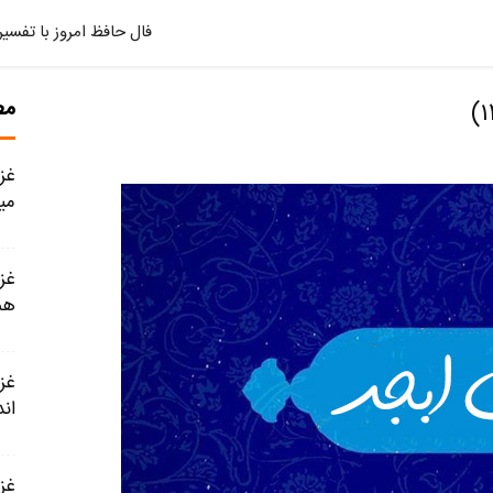
فال حافظ امروز با تفسیر
مط
میا
هم
اند