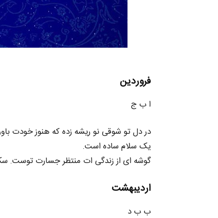
فروردین
ا ب ج
در دل تو شوقی نو ریشه زده که هنوز خودت باورش
یک سلام ساده است.
گوشه‌ ای از زندگی‌ ات منتظر جسارت توست. س
اردیبهشت
ب ب د