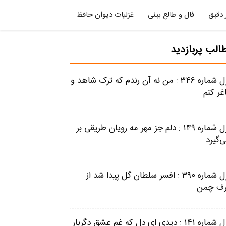
 دقیق
فال و طالع بینی
غزلیات دیوان حافظ
الب پربازدید
غزل شماره ۳۴۶ : من نه آن رندم که ترک شاهد و
غر کنم
غزل شماره ۱۴۹ : دلم جز مهر مه رویان طریقی بر
‌گیرد
غزل شماره ۳۹۰ : افسر سلطان گل پیدا شد از
ف چمن
غزل شماره ۱۴۱ : دیدی ای دل که غم عشق دگربار