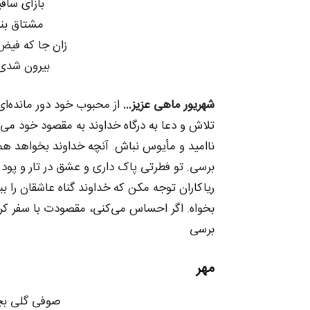
بازآی ساق
مشتاق بند
زان جا که فی
بیرون شدی 
شهریور ماهی عزیز…
از محبوب خود دور مانده‌ای 
تلاش و دعا به درگاه خداوند به مقصود خود می‌
ناامید و مأیوس نباش. آنچه خداوند بخواهد هما
برسی. تو فطرتی پاک داری و عشق در تار و پود
ریاکاران توجه مکن که خداوند گناه عاشقان را ب
بخواه. اگر احساس می‌کنی، مقصودت با سفر کرد
برسی
مهر
صوفی گلی بچ