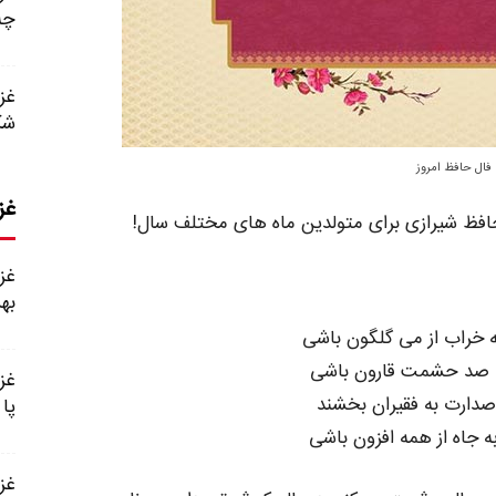
چه
شک
فال حافظ امروز
غز
افظ شیرازی برای متولدین ماه های مختلف سال!
به
 خراب از می گلگون باشی
به صد حشمت قارون باشی
صدارت به فقیران بخشند
پا
ه جاه از همه افزون باشی
غزل شماره