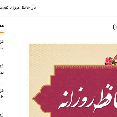
فال حافظ امروز با تفسیر
مط
سا
نمی
طر