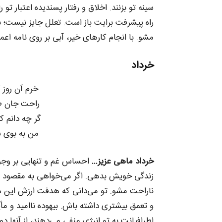
سینه تو بزنند. اخلاق و رفتار پسندیده اعتبار تو
راه پیشرفت برایت باز است. تعلل جایز نیست؛ بسم
مشو. با انجام کارهای خیر، آبی بر روی نامه اعم
خرداد
خرم آن روز ک
راحت جان طل
گر چه دانم ک
من به بوی س
خرداد ماهی عزیز…
احساس غم و تنهایی بر وجو
زندگی خویش بدهی. اگر می‌خواهی به مقصود و 
ناراحت مشو. تو می‌دانی که هدفت ارزش این ه
و تعمق بیشتری داشته باش. بیهوده ناامید و مأ
اطرافیانت به تو انرژی منفی می‌دهند، از آنها د