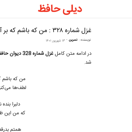
دیلی
حافظ
غزل شماره ۳۲۸ : من که باشم که بر آن خاطر عاطر گذرم
نویسنده :
نسرین
-
۱۳ شهریور ۱۴۰۱
–
در ادامه متن کامل
غزل شماره 328 دیوان حافظ
فال
شد.
من که باشم ک
حافظ
لطف‌ها می‌کن
روزانه
دلبرا بنده
که من این ظن 
همتم بدرقه