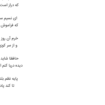
که دراز است
ای نسیم س
که فراموش 
خرم آن روز ک
و از سر کوی
حافظا شاید 
دیده دریا کنم 
پایه نظم بل
تا کند پا