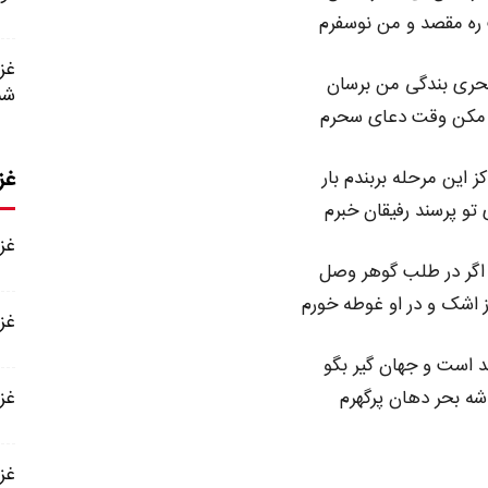
 ره مقصد و من نوسفرم
حری بندگی من برسان
شم
مکن وقت دعای سحرم
غز
ز این مرحله بربندم بار
 تو پرسند رفیقان خبرم
غزل شمار
اگر در طلب گوهر وصل
از اشک و در او غوطه خورم
غزل شماره
ند است و جهان گیر بگو
دشه بحر دهان پرگهرم
غزل شمار