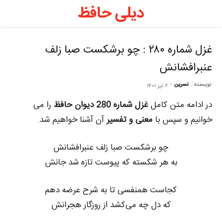
د
ح
غزل شماره ۲۸۰ : چو برشکست صبا زلف
عنبرافشانش
–
نویسنده :
نسرین
-
۶ تیر ۱۴۰۱
ف
در ادامه متن کامل
غزل شماره 280 دیوان حافظ
را می
خوانیم و سپس با
معنی و تفسیر
آن آشنا خواهیم شد.
ح
چو برشکست صبا زلف عنبرافشانش
به هر شکسته که پیوست تازه شد جانش
ر
کجاست همنفسی تا به شرح عرضه دهم
که دل چه می‌کشد از روزگار هجرانش