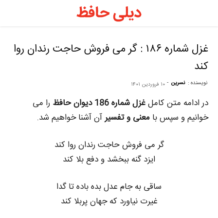
د
ح
غزل شماره ۱۸۶ : گر می فروش حاجت رندان روا
کند
–
نویسنده :
نسرین
-
۱۰ فروردین ۱۴۰۱
ف
در ادامه متن کامل
غزل شماره 186 دیوان حافظ
را می
خوانیم و سپس با
معنی و تفسیر
آن آشنا خواهیم شد.
ح
گر می فروش حاجت رندان روا کند
ایزد گنه ببخشد و دفع بلا کند
ر
ساقی به جام عدل بده باده تا گدا
غیرت نیاورد که جهان پربلا کند