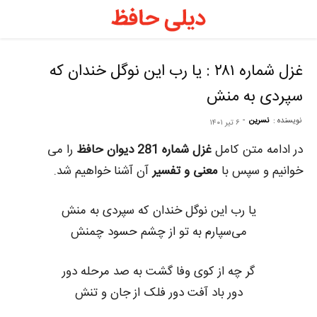
د
ح
غزل شماره ۲۸۱ : یا رب این نوگل خندان که
سپردی به منش
–
نویسنده :
نسرین
-
۶ تیر ۱۴۰۱
ف
در ادامه متن کامل
غزل شماره 281 دیوان حافظ
را می
خوانیم و سپس با
معنی و تفسیر
آن آشنا خواهیم شد.
ح
یا رب این نوگل خندان که سپردی به منش
می‌سپارم به تو از چشم حسود چمنش
ر
گر چه از کوی وفا گشت به صد مرحله دور
دور باد آفت دور فلک از جان و تنش